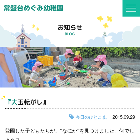
togg
navi
お知らせ
BLOG
『大玉転がし』
2015.09.29
今日のひとこま
登園した子どもたちが、“なにか”を見つけました。何でし
ょう？