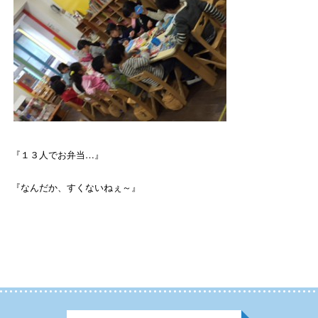
…
『１３人でお弁当
』
『なんだか、すくないねぇ～』