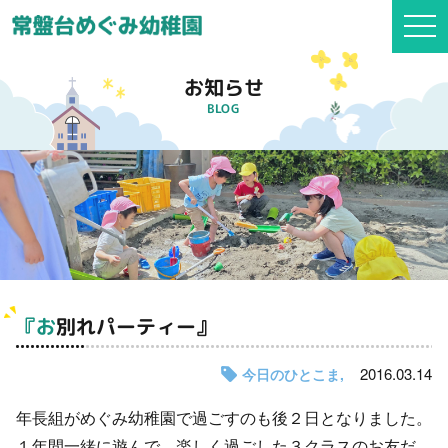
togg
navi
お知らせ
BLOG
『お別れパーティー』
2016.03.14
今日のひとこま
年長組がめぐみ幼稚園で過ごすのも後２日となりました。
１年間一緒に遊んで、楽しく過ごした３クラスのお友だ