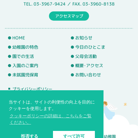
TEL. 03-3967-9424 ／ FAX. 03-3960-8138
アクセスマップ
HOME
お知らせ
幼稚園の特色
今日のひとこま
園での生活
父母会活動
入園のご案内
概要･アクセス
未就園児保育
お問い合わせ
プライバシーポリシー
サイトマップ
当サイトは、サイトの利便性の向上を目的に
クッキーを使用します。
クッキーポリシーの詳細は、こちらをご覧
ください。
© 学校法人バプテスト基望学園 常盤台めぐみ幼稚園
拒否する
すべて許可