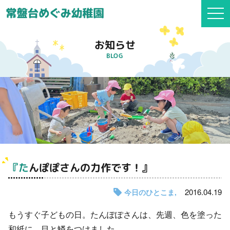
togg
navi
お知らせ
BLOG
『たんぽぽさんの力作です！』
2016.04.19
今日のひとこま
もうすぐ子どもの日。たんぽぽさんは、先週、色を塗った
和紙に、目と鱗をつけました。