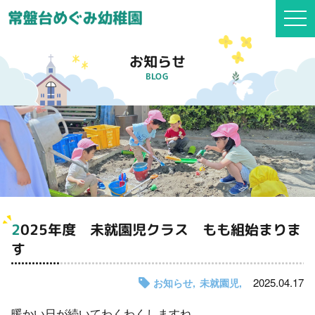
togg
navi
お知らせ
BLOG
2025年度 未就園児クラス もも組始まりま
す
2025.04.17
お知らせ
未就園児
暖かい日が続いてわくわくしますね。