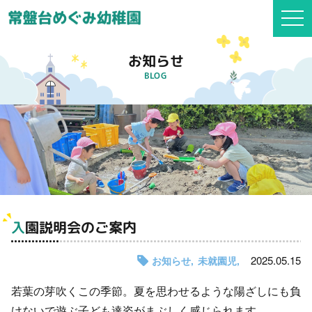
togg
navi
お知らせ
BLOG
入園説明会のご案内
2025.05.15
お知らせ
未就園児
若葉の芽吹くこの季節。夏を思わせるような陽ざしにも負
けないで遊ぶ子ども達姿がまぶしく感じられます。