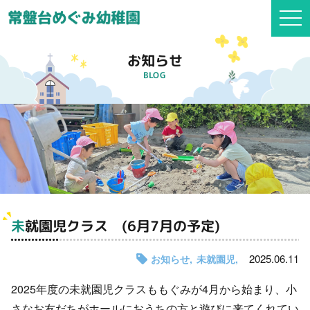
togg
navi
お知らせ
BLOG
未就園児クラス (6月7月の予定)
2025.06.11
お知らせ
未就園児
2025年度の未就園児クラスももぐみが4月から始まり、小
さなお友だちがホールにおうちの方と遊びに来てくれてい