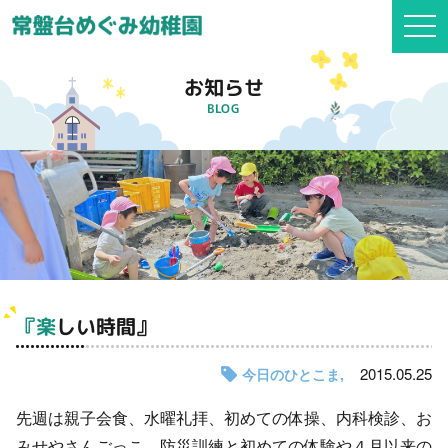
togg
navi
お知らせ
BLOG
『楽しい時間』
2015.05.25
今日のひとこま
先週は親子会食、水曜礼拝、初めての体操、内科検診、お
みせやさんごっこ、防災訓練と初めての体験や４月以来の