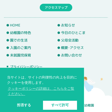
アクセスマップ
HOME
お知らせ
幼稚園の特色
今日のひとこま
園での生活
父母会活動
入園のご案内
概要･アクセス
未就園児保育
お問い合わせ
プライバシーポリシー
サイトマップ
当サイトは、サイトの利便性の向上を目的に
クッキーを使用します。
クッキーポリシーの詳細は、こちらをご覧
ください。
© 学校法人バプテスト基望学園 常盤台めぐみ幼稚園
拒否する
すべて許可