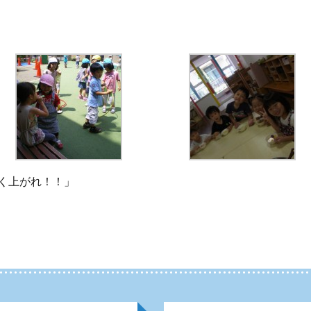
】
く上がれ！！」