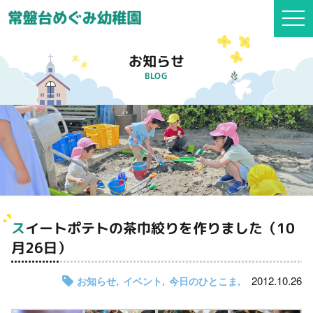
togg
navi
お知らせ
BLOG
スイートポテトの茶巾絞りを作りました（10
月26日）
2012.10.26
お知らせ
イベント
今日のひとこま