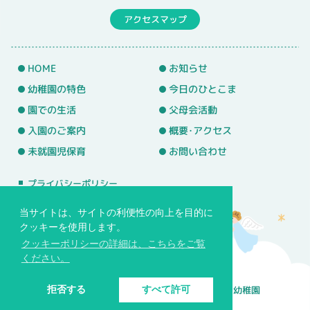
アクセスマップ
HOME
お知らせ
幼稚園の特色
今日のひとこま
園での生活
父母会活動
入園のご案内
概要･アクセス
未就園児保育
お問い合わせ
プライバシーポリシー
サイトマップ
当サイトは、サイトの利便性の向上を目的に
クッキーを使用します。
クッキーポリシーの詳細は、こちらをご覧
ください。
© 学校法人バプテスト基望学園 常盤台めぐみ幼稚園
拒否する
すべて許可