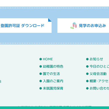
登園許可証 ダウンロード
見学のお申込み
HOME
お知らせ
幼稚園の特色
今日のひと
園での生活
父母会活動
入園のご案内
概要･アクセ
8
未就園児保育
お問い合わ
© 学校法人バプテスト基望学園 常盤台めぐみ幼稚園