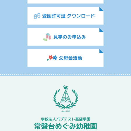
登園許可証 ダウンロード
見学のお申込み
父母会活動
学校法人バプテスト基望学園
常盤台めぐみ幼稚園