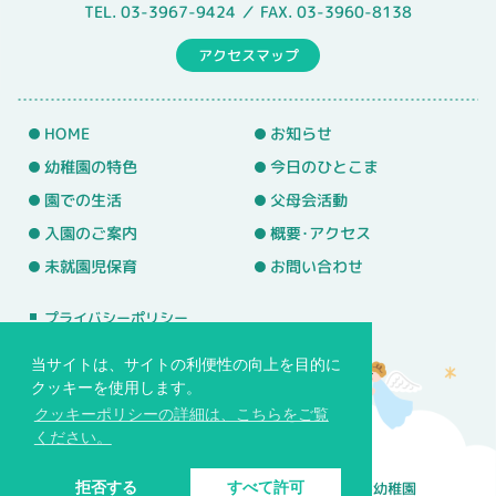
TEL. 03-3967-9424 ／ FAX. 03-3960-8138
アクセスマップ
HOME
お知らせ
幼稚園の特色
今日のひとこま
園での生活
父母会活動
入園のご案内
概要･アクセス
未就園児保育
お問い合わせ
プライバシーポリシー
サイトマップ
当サイトは、サイトの利便性の向上を目的に
クッキーを使用します。
クッキーポリシーの詳細は、こちらをご覧
ください。
© 学校法人バプテスト基望学園 常盤台めぐみ幼稚園
拒否する
すべて許可