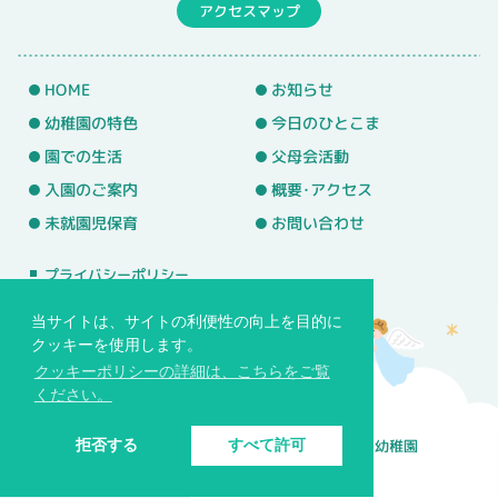
アクセスマップ
HOME
お知らせ
幼稚園の特色
今日のひとこま
園での生活
父母会活動
入園のご案内
概要･アクセス
未就園児保育
お問い合わせ
プライバシーポリシー
サイトマップ
当サイトは、サイトの利便性の向上を目的に
クッキーを使用します。
クッキーポリシーの詳細は、こちらをご覧
ください。
© 学校法人バプテスト基望学園 常盤台めぐみ幼稚園
拒否する
すべて許可