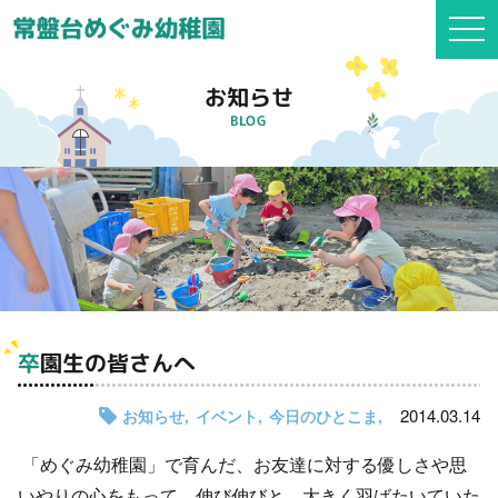
togg
navi
お知らせ
BLOG
卒園生の皆さんへ
2014.03.14
お知らせ
イベント
今日のひとこま
「めぐみ幼稚園」で育んだ、お友達に対する優しさや思
いやりの心をもって、伸び伸びと、大きく羽ばたいていた