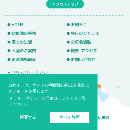
アクセスマップ
HOME
お知らせ
幼稚園の特色
今日のひとこま
園での生活
父母会活動
入園のご案内
概要･アクセス
未就園児保育
お問い合わせ
プライバシーポリシー
サイトマップ
当サイトは、サイトの利便性の向上を目的に
クッキーを使用します。
クッキーポリシーの詳細は、こちらをご覧
ください。
© 学校法人バプテスト基望学園 常盤台めぐみ幼稚園
拒否する
すべて許可