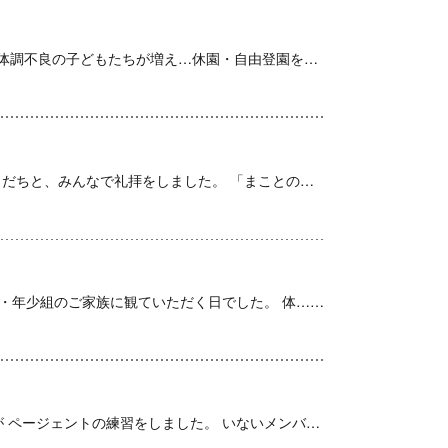
クリスマス祝会2日目がおこなわれました。 先週から、体調不良の子どもたちが増え…休園・自由登園をし、子どもたち……
２学期ものこり３日。 今日も元気に登園してきたおともだちと、みんなで礼拝をしました。 「まことのひかり」って何……
・年少組のご家族に観ていただく日でした。 体……
今日は自由登園の日でした。 子どもたちは20人でしたが ページェントの練習をしました。 いないメンバーのところ……