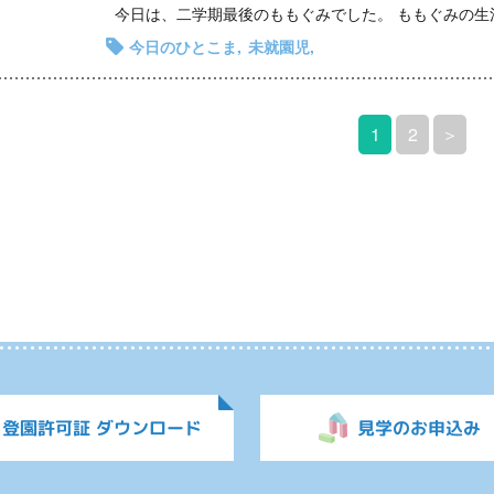
今日のひとこま
未就園児
1
2
＞
登園許可証 ダウンロード
見学のお申込み