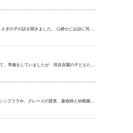
今日は12月生まれのおともだちの誕生日会。 礼拝ではうさぎの子の話を聞きました。 心静かにお話に耳を傾けて、色……
明日、小さなお友だちのために『ももぐみ観覧日』として、準備をしていましたが、現在在園の子どもたちの体調が整わず……
今日は、水曜礼拝に子どもたちも参加しました。 ワーシップフラや、グレースの賛美、森牧師と幼稚園の……