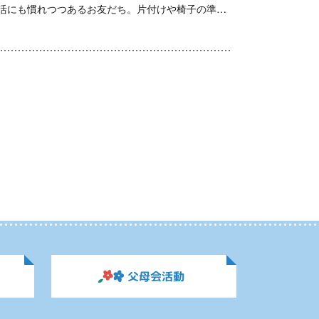
今日は、二学期最後のももぐみでした。 ももぐみの生活にも慣れつつあるお友だち。片付けや椅子の準備……
父母会活動