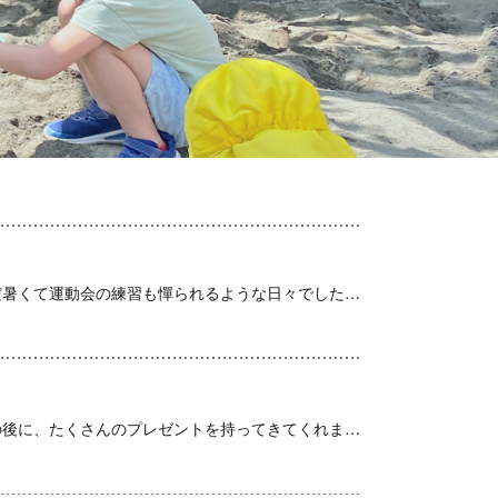
2学期は、1番季節が移り変わる学期です。9月は、まだ暑くて運動会の練習も憚られるような日々でした……
今年も来ました！！サンタクロース！！ ページェントの後に、たくさんのプレゼントを持ってきてくれました。 ページ……